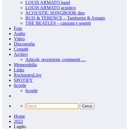
LOUIS ARMATO band
LOUIS ARMATO acustico
ACOUSTIC SONGBOOK duo
BUD & TERENCE – Tamburini & Armato
THE BEATLES – canzoni e segreti
Foto
Audio
Video
Discografia
Contatti
Archivi
Articoli, recensioni, commenti …
Memorabilia
Links
RocknotesLive
SPOTIFY
6corde
6corde
Home
2022
Luglio