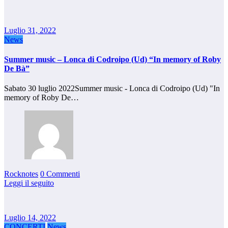
Luglio 31, 2022
News
Summer music – Lonca di Codroipo (Ud) “In memory of Roby
De Bà”
Sabato 30 luglio 2022Summer music - Lonca di Codroipo (Ud) "In
memory of Roby De…
Rocknotes
0 Commenti
Leggi il seguito
Luglio 14, 2022
CONCERTI
News